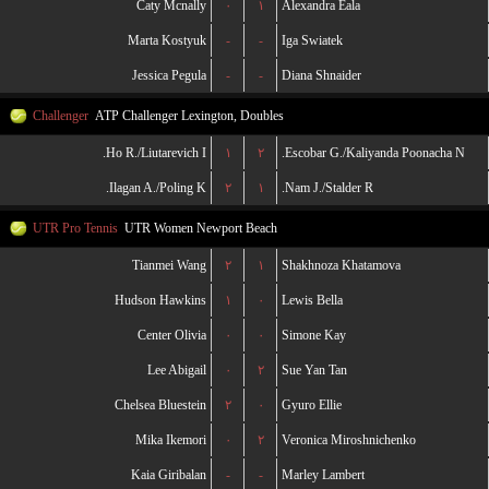
Caty Mcnally
۰
۱
Alexandra Eala
Marta Kostyuk
-
-
Iga Swiatek
Jessica Pegula
-
-
Diana Shnaider
Challenger
ATP Challenger Lexington, Doubles
Ho R./Liutarevich I.
۱
۲
Escobar G./Kaliyanda Poonacha N.
Ilagan A./Poling K.
۲
۱
Nam J./Stalder R.
UTR Pro Tennis
UTR Women Newport Beach
Tianmei Wang
۲
۱
Shakhnoza Khatamova
Hudson Hawkins
۱
۰
Lewis Bella
Center Olivia
۰
۰
Simone Kay
Lee Abigail
۰
۲
Sue Yan Tan
Chelsea Bluestein
۲
۰
Gyuro Ellie
Mika Ikemori
۰
۲
Veronica Miroshnichenko
Kaia Giribalan
-
-
Marley Lambert