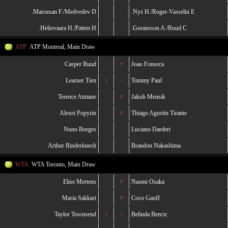
Marozsan F./Medvedev D.
-
-
Nys H./Roger-Vasselin E.
Heliovaara H./Patten H.
-
-
Goransson A./Ruud C.
ATP
ATP Montreal, Main Draw
Casper Ruud
۰
۲
Joao Fonseca
Learner Tien
۱
۰
Tommy Paul
Terence Atmane
۰
۲
Jakub Mensik
Alexei Popyrin
۰
۲
Thiago Agustin Tirante
Nuno Borges
-
-
Luciano Darderi
Arthur Rinderknech
-
-
Brandon Nakashima
WTA
WTA Toronto, Main Draw
Elise Mertens
۰
۲
Naomi Osaka
Maria Sakkari
۰
۲
Coco Gauff
Taylor Townsend
۱
۱
Belinda Bencic