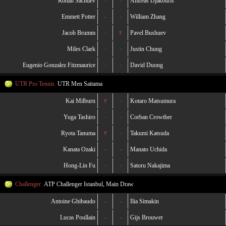
Rohan Sachdev
۰
۰
Antreas Djakouris
Emmett Potter
-
-
William Zhang
Jacob Brumm
۰
۲
Pavel Bushuev
Miles Clark
۰
۰
Justin Chung
Eugenio Gonzalez Fitzmaurice
۰
۰
David Duong
UTR Pro Tennis
UTR Men Saitama
Kai Milburn
۲
۰
Kotaro Matsumura
Yuga Tashiro
۰
۰
Corban Crowther
Ryota Tanuma
۲
۰
Takumi Katsuda
Kanata Ozaki
-
-
Manato Uchida
Hong-Lin Fu
۰
۰
Satoru Nakajima
Challenger
ATP Challenger Istanbul, Main Draw
Antoine Ghibaudo
-
-
Ilia Simakin
Lucas Poullain
-
-
Gijs Brouwer