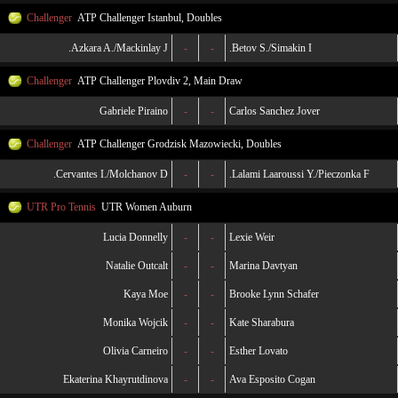
Challenger
ATP Challenger Istanbul, Doubles
Azkara A./Mackinlay J.
-
-
Betov S./Simakin I.
Challenger
ATP Challenger Plovdiv 2, Main Draw
Gabriele Piraino
-
-
Carlos Sanchez Jover
Challenger
ATP Challenger Grodzisk Mazowiecki, Doubles
Cervantes I./Molchanov D.
-
-
Lalami Laaroussi Y./Pieczonka F.
UTR Pro Tennis
UTR Women Auburn
Lucia Donnelly
-
-
Lexie Weir
Natalie Outcalt
-
-
Marina Davtyan
Kaya Moe
-
-
Brooke Lynn Schafer
Monika Wojcik
-
-
Kate Sharabura
Olivia Carneiro
-
-
Esther Lovato
Ekaterina Khayrutdinova
-
-
Ava Esposito Cogan