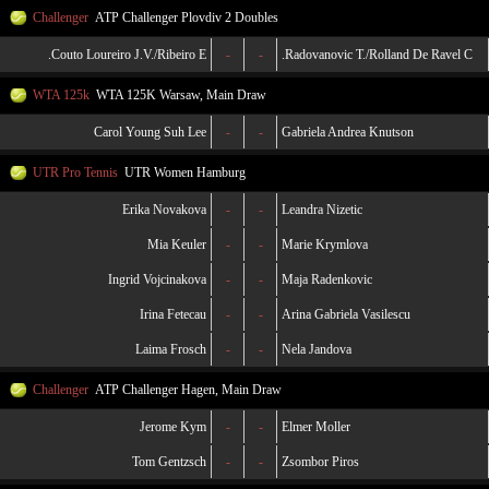
Challenger
ATP Challenger Plovdiv 2 Doubles
Couto Loureiro J.V./Ribeiro E.
-
-
Radovanovic T./Rolland De Ravel C.
WTA 125k
WTA 125K Warsaw, Main Draw
Carol Young Suh Lee
-
-
Gabriela Andrea Knutson
UTR Pro Tennis
UTR Women Hamburg
Erika Novakova
-
-
Leandra Nizetic
Mia Keuler
-
-
Marie Krymlova
Ingrid Vojcinakova
-
-
Maja Radenkovic
Irina Fetecau
-
-
Arina Gabriela Vasilescu
Laima Frosch
-
-
Nela Jandova
Challenger
ATP Challenger Hagen, Main Draw
Jerome Kym
-
-
Elmer Moller
Tom Gentzsch
-
-
Zsombor Piros