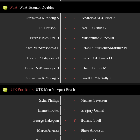
WTA
WTA Toronto, Doubles
Siniakova K./Zhang S.
۲
۰
Andreeva M./Cirstea S.
Li A./Tauson C.
-
-
Neel I./Olmos G.
Perez E./Schuurs D.
-
-
Muhammad A./Stollar F.
Kato M./Samsonova L.
-
-
Errani S./Melichar-Martinez N.
Hsieh S./Ostapenko J.
-
-
Eikeri U./Gleason Q.
Hunter S./Krawczyk D.
-
-
Chan H./Joint M.
Siniakova K./Zhang S.
-
-
Gauff C./McNally C.
UTR Pro Tennis
UTR Men Newport Beach
Sklar Phillips
۲
۰
Michael Seversen
Emmett Potter
۲
۰
Gregory Gamal
George Hakopian
۰
۲
Holland Snell
Marco Alvarez
۰
۰
Blake Anderson