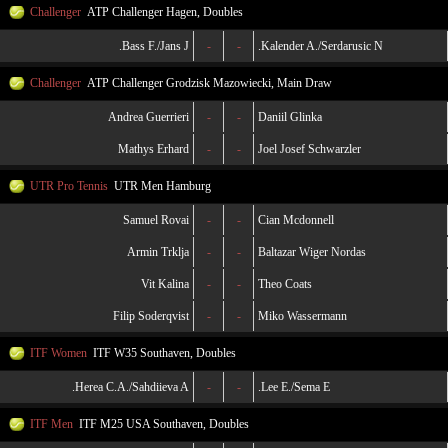
Challenger
ATP Challenger Hagen, Doubles
Bass F./Jans J.
-
-
Kalender A./Serdarusic N.
Challenger
ATP Challenger Grodzisk Mazowiecki, Main Draw
Andrea Guerrieri
-
-
Daniil Glinka
Mathys Erhard
-
-
Joel Josef Schwarzler
UTR Pro Tennis
UTR Men Hamburg
Samuel Rovai
-
-
Cian Mcdonnell
Armin Trklja
-
-
Baltazar Wiger Nordas
Vit Kalina
-
-
Theo Coats
Filip Soderqvist
-
-
Miko Wassermann
ITF Women
ITF W35 Southaven, Doubles
Herea C.A./Sahdiieva A.
-
-
Lee E./Sema E.
ITF Men
ITF M25 USA Southaven, Doubles