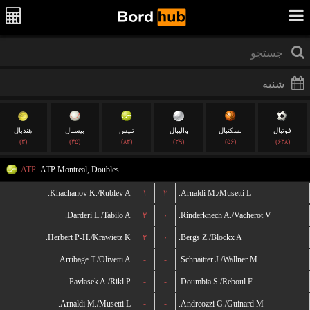
فوتبال
بسکتبال
والیبال
تنیس
بیسبال
هندبال
(۳)
(۴۵)
(۸۴)
(۲۹)
(۵۶)
(۶۳۸)
ATP
ATP Montreal, Doubles
Khachanov K./Rublev A.
۱
۲
Arnaldi M./Musetti L.
Darderi L./Tabilo A.
۲
۰
Rinderknech A./Vacherot V.
Herbert P-H./Krawietz K.
۲
۰
Bergs Z./Blockx A.
Arribage T./Olivetti A.
-
-
Schnaitter J./Wallner M.
Pavlasek A./Rikl P.
-
-
Doumbia S./Reboul F.
Arnaldi M./Musetti L.
-
-
Andreozzi G./Guinard M.