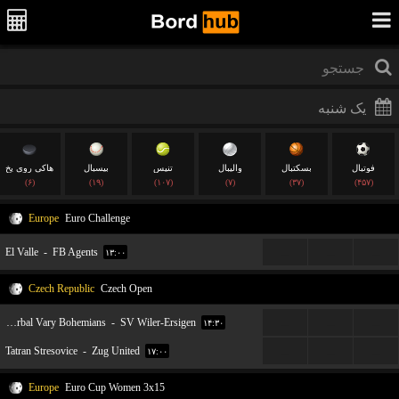
فوتبال
بسکتبال
والیبال
تنیس
بیسبال
هاکی روی یخ
(۶)
(۱۹)
(۱۰۷)
(۷)
(۳۷)
(۴۵۷)
Europe
Euro Challenge
El Valle
-
FB Agents
...
...
...
۱۳:۰۰
Czech Republic
Czech Open
Florbal Vary Bohemians
-
SV Wiler-Ersigen
...
...
...
۱۴:۳۰
Tatran Stresovice
-
Zug United
...
...
...
۱۷:۰۰
Europe
Euro Cup Women 3x15