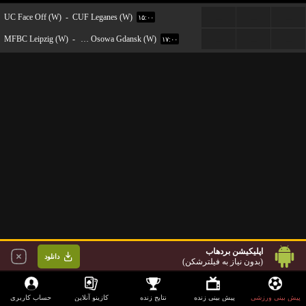
UC Face Off (W)
-
CUF Leganes (W)
...
...
...
۱۵:۰۰
MFBC Leipzig (W)
-
Olimpia Osowa Gdansk (W)
...
...
...
۱۷:۰۰
اپلیکیشن بردهاب
دانلود
(بدون نیاز به فیلترشکن)
پیش بینی ورزشی
پیش بینی زنده
نتایج زنده
کازینو آنلاین
حساب کاربری